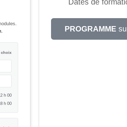
Dates de formati
modules.
PROGRAMME
su
e.
 choix
12 h 00
18 h 00