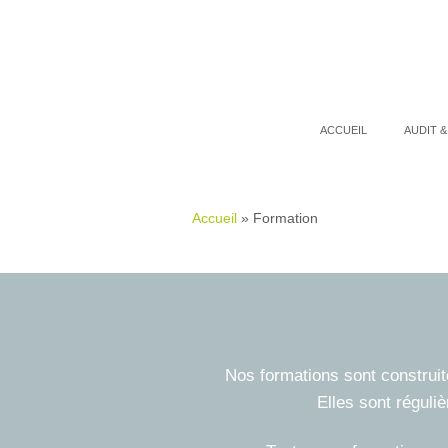
ACCUEIL
AUDIT &
Démarch
Coachin
Accueil
»
Formation
dévelo
Accomp
de Sant
Nos formations sont construi
Elles sont régul