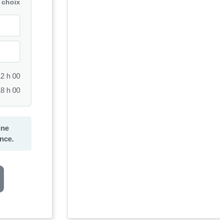
 choix
12 h 00
18 h 00
ine
nce.