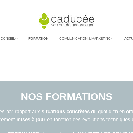
 CONSEIL
FORMATION
COMMUNICATION & MARKETING
ACTU
e Qualipilot
Nos solutions
g (aide au
Nos réalisations
ppement)
agnement Maison
é
NOS FORMATIONS
tes par rapport aux
situations concrètes
du quotidien en off
ièrement
mises à jour
en fonction des évolutions techniques 