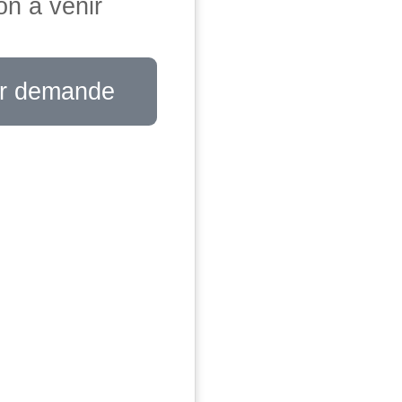
on à venir
r demande